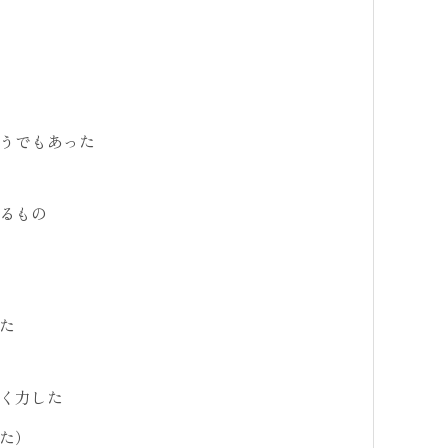
うでもあった
るもの
た
く力した
た）