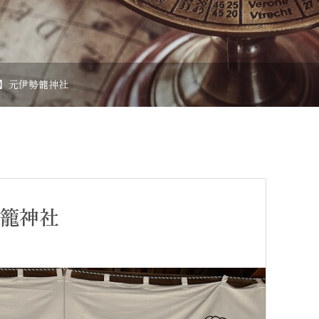
】元伊勢籠神社
籠神社