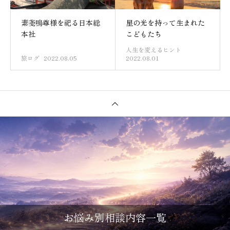
素戔嗚尊様を祀る日本総
星の光を持って生まれた
本社
こどもたち
人生を変えるヒント
旅ログ
2022.08.05
2022.08.01
お悩み別相談内容一覧