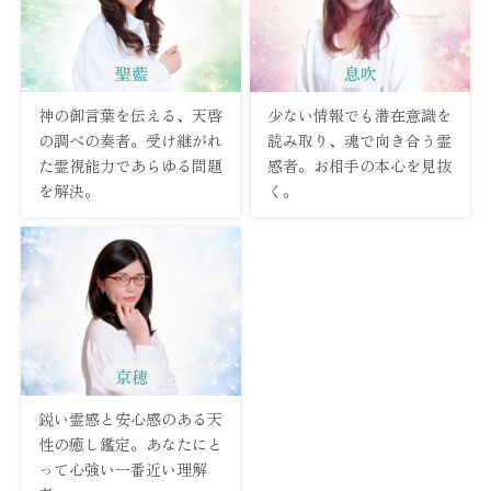
聖藍
息吹
神の御言葉を伝える、天啓
少ない情報でも潜在意識を
の調べの奏者。受け継がれ
読み取り、魂で向き合う霊
た霊視能力であらゆる問題
感者。お相手の本心を見抜
を解決。
く。
京穂
鋭い霊感と安心感のある天
性の癒し鑑定。あなたにと
って心強い一番近い理解