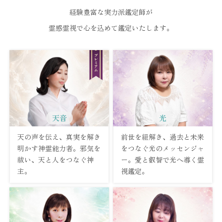
経験豊富な実力派鑑定師が
霊感霊視で心を込めて鑑定いたします。
天音
光
天の声を伝え、真実を解き
前世を紐解き、過去と未来
明かす神霊能力者。邪気を
をつなぐ光のメッセンジャ
祓い、天と人をつなぐ神
ー。愛と叡智で光へ導く霊
主。
視鑑定。