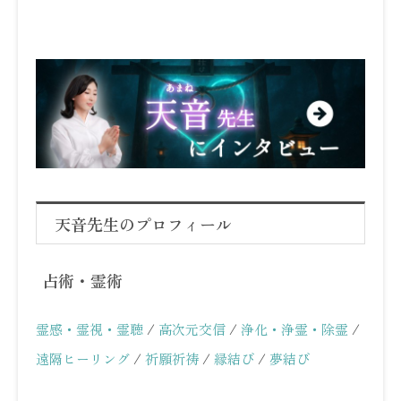
天音先生のプロフィール
占術・霊術
霊感・霊視・霊聴
/
高次元交信
/
浄化・浄霊・除霊
/
遠隔ヒーリング
/
祈願祈祷
/
縁結び
/
夢結び