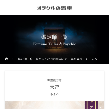
鑑定師一覧
Fortune Teller＆Psychic
鑑定師一覧｜当たると評判の電話占い・霊感霊視
天音
神霊能力者
天音
あまね