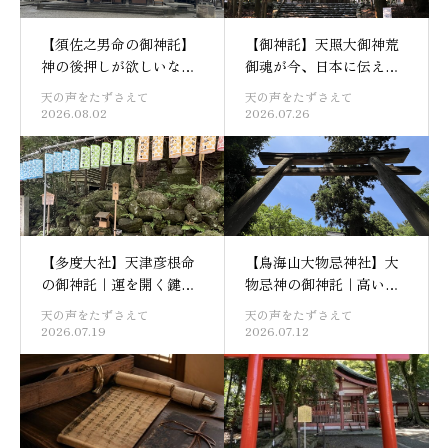
【須佐之男命の御神託】
【御神託】天照大御神荒
神の後押しが欲しいな
御魂が今、日本に伝える
ら、まず己が動け｜武蔵
こと｜皇大神宮・荒祭宮
天の声をたずさえて
天の声をたずさえて
一宮・氷川神社
2026.08.02
2026.07.26
【多度大社】天津彦根命
【鳥海山大物忌神社】大
の御神託｜運を開く鍵は
物忌神の御神託｜高いと
足元にある
ころから眺めなさい
天の声をたずさえて
天の声をたずさえて
2026.07.19
2026.07.12