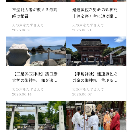
神霊能力者が教える最高
建速須佐之男命の御神託
峰の秘言
｜魂を磨く者に道は開か
れる【津島神社】
天の声をたずさえて
天の声をたずさえて
2026.06.28
2026.06.21
【二見興玉神社】猿田彦
【津島神社】建速須佐之
大神の御神託｜和を選ぶ
男命の御神託｜荒ぶる神
者には道が開かれる
が示す道
天の声をたずさえて
天の声をたずさえて
2026.06.14
2026.06.07