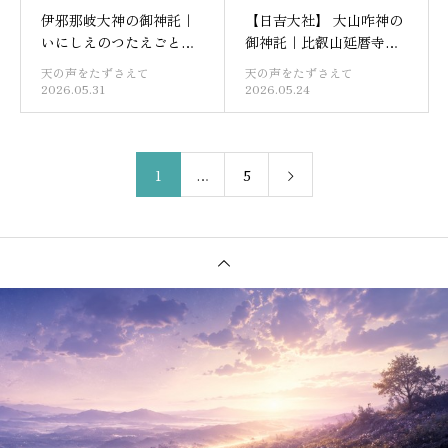
伊邪那岐大神の御神託｜
【日吉大社】 大山咋神の
いにしえのつたえごと
御神託｜比叡山延暦寺の
【多賀大社】
守護神
天の声をたずさえて
天の声をたずさえて
2026.05.31
2026.05.24
1
…
5