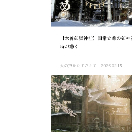
【木曽御嶽神社】国常立尊の御神
時が動く
天の声をたずさえて
2026.02.15