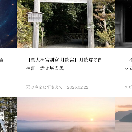
場
【皇大神宮別宮 月読宮】月読尊の御
「
神託｜赤き星の民
っ
天の声をたずさえて
2026.02.22
ス