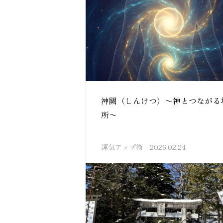
神闕（しんけつ）〜神とつながる
所〜
運気アップ術
2026.02.24