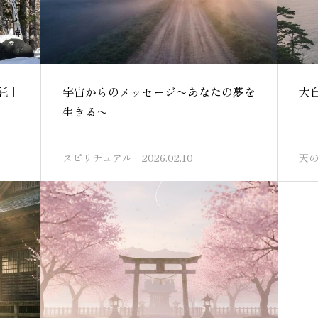
託｜
宇宙からのメッセージ〜あなたの夢を
大
生きる〜
スピリチュアル
2026.02.10
天