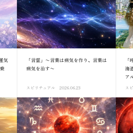
運気
「言霊」〜言葉は病気を作り、言葉は
「
乗
病気を治す〜
海
ア
スピリチュアル
2026.06.23
ス