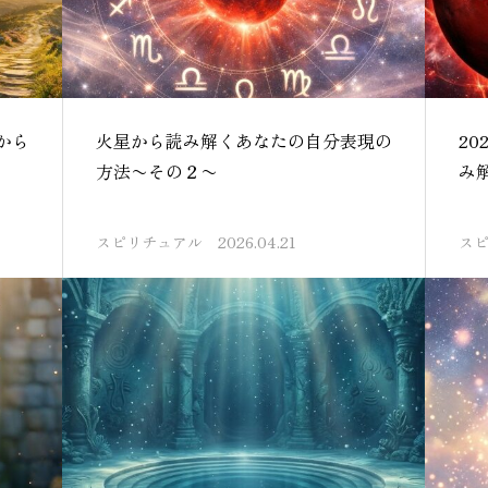
から
火星から読み解くあなたの自分表現の
2
方法〜その２〜
み
スピリチュアル
2026.04.21
ス