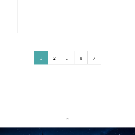
1
2
…
8