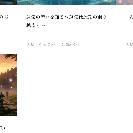
の実
運気の流れを知る〜運気低迷期の乗り
「
越え方〜
スピリチュアル
2026.03.31
ス
旦）