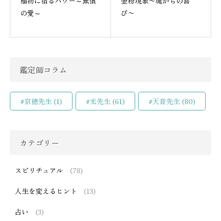
植物に宿るパワー～無償
金粉現象〜魂からの喜
の愛～
び〜
鑑定師コラム
#京穂先生
(1)
#光先生
(61)
#天音先生
(80)
カテゴリー
スピリチュアル
(78)
人生を変えるヒント
(13)
占い
(3)