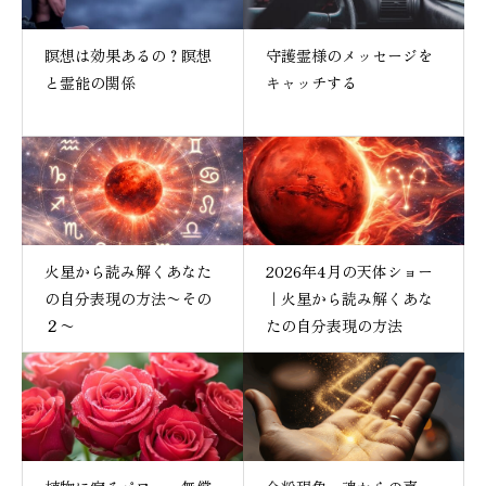
瞑想は効果あるの？瞑想
守護霊様のメッセージを
と霊能の関係
キャッチする
火星から読み解くあなた
2026年4月の天体ショー
の自分表現の方法〜その
｜火星から読み解くあな
２〜
たの自分表現の方法