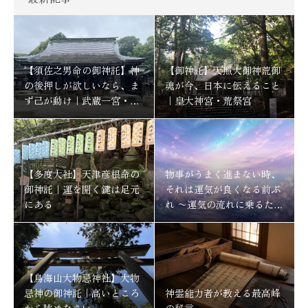
【須佐之男命の御神託】神
【御神託】天照大御神荒御
の後押しが欲しいなら、ま
魂が今、日本に伝えること
ず己が動け｜武蔵一宮・氷
｜皇大神宮・荒祭宮
川神社
【多度大社】天津彦根命の
物事がうまく進まない時、
御神託｜運を開く鍵は足元
それは運気が良くなる前ぶ
にある
れ 〜運気の流れに乗るため
にする事〜
【鳥海山大物忌神社】大物
忌神の御神託｜高いところ
神霊能力者が教える最高峰