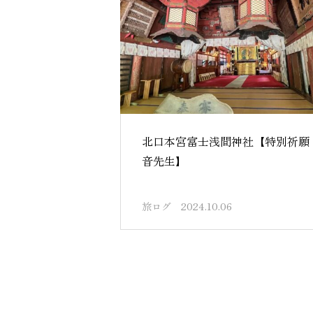
北口本宮富士浅間神社【特別祈願
音先生】
旅ログ
2024.10.06