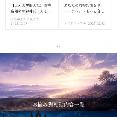
【天河大辨財天社】市杵
あなたの前提記憶をリニ
島姫命の御神託｜天と地
ューアル。〜もっと自由
をつなぐ宮
にもっと軽やかに〜
天の声をたずさえて
2025.12.07
スピリチュアル
2025.12.02
お悩み別相談内容一覧