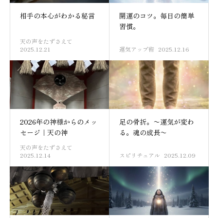
相手の本心がわかる秘言
開運のコツ。毎日の簡単
習慣。
天の声をたずさえて
2025.12.21
運気アップ術
2025.12.16
2026年の神様からのメッ
足の骨折。〜運気が変わ
セージ｜天の神
る。魂の成長〜
天の声をたずさえて
2025.12.14
スピリチュアル
2025.12.09