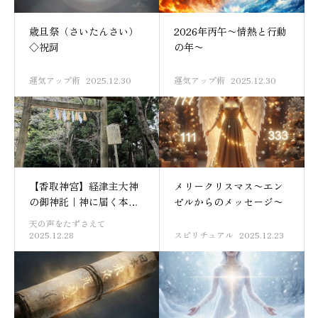
歳旦祭（さいたんさい）
2026年丙午〜情熱と行動
◇祝詞
の年〜
運気アップ術
2025.12.30
運気アップ術
2025.12.30
【香取神宮】経津主大神
メリークリスマス〜エン
の御神託｜神に届く本当
ゼルからのメッセージ〜
の祈願
天の声をたずさえて
2025.12.28
スピリチュアル
2025.12.23