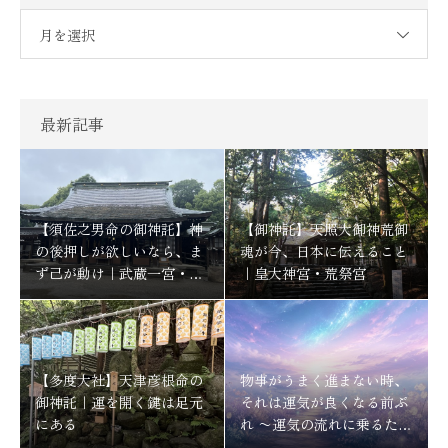
月を選択
最新記事
【須佐之男命の御神託】神
【御神託】天照大御神荒御
の後押しが欲しいなら、ま
魂が今、日本に伝えること
ず己が動け｜武蔵一宮・氷
｜皇大神宮・荒祭宮
川神社
【多度大社】天津彦根命の
物事がうまく進まない時、
御神託｜運を開く鍵は足元
それは運気が良くなる前ぶ
にある
れ 〜運気の流れに乗るため
にする事〜