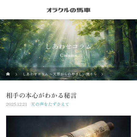
しあわせコラム
Column
しあわせコラム 〜天界からのやさしい便り〜
天の声をたずさ
相手の本心がわかる秘言
2025.12.21
天の声をたずさえて