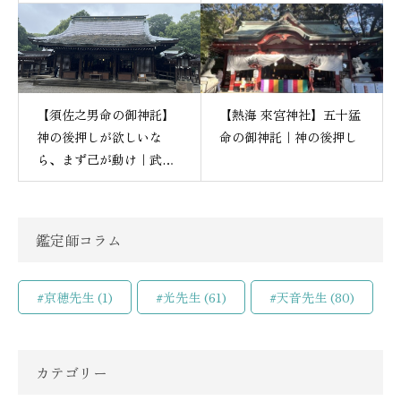
【須佐之男命の御神託】
【熱海 來宮神社】五十猛
神の後押しが欲しいな
命の御神託｜神の後押し
ら、まず己が動け｜武蔵
一宮・氷川神社
鑑定師コラム
#京穂先生
(1)
#光先生
(61)
#天音先生
(80)
カテゴリー