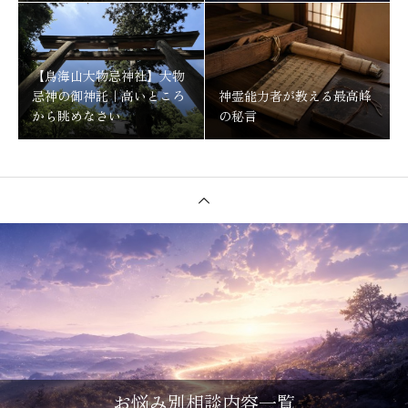
【鳥海山大物忌神社】大物
忌神の御神託｜高いところ
神霊能力者が教える最高峰
から眺めなさい
の秘言
お悩み別相談内容一覧