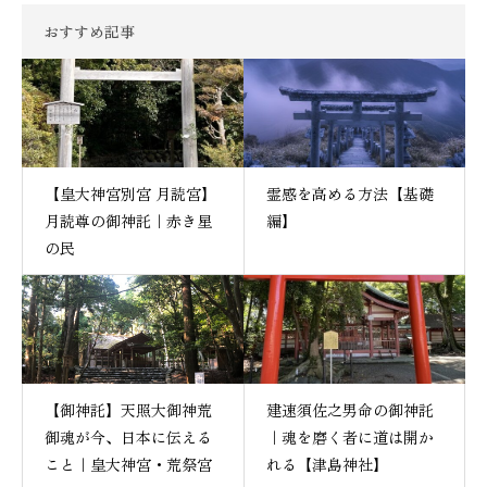
おすすめ記事
【皇大神宮別宮 月読宮】
霊感を高める方法【基礎
月読尊の御神託｜赤き星
編】
の民
【御神託】天照大御神荒
建速須佐之男命の御神託
御魂が今、日本に伝える
｜魂を磨く者に道は開か
こと｜皇大神宮・荒祭宮
れる【津島神社】