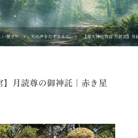
しい便り〜
天の声をたずさえて
【皇大神宮別宮 月読宮】月
宮】月読尊の御神託｜赤き星