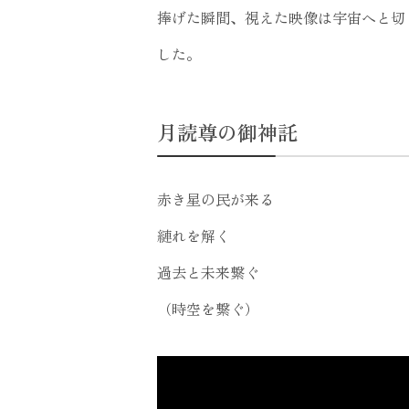
捧げた瞬間、視えた映像は宇宙へと切
した。
月読尊の御神託
赤き星の民が来る
縺れを解く
過去と未来繋ぐ
（時空を繋ぐ）