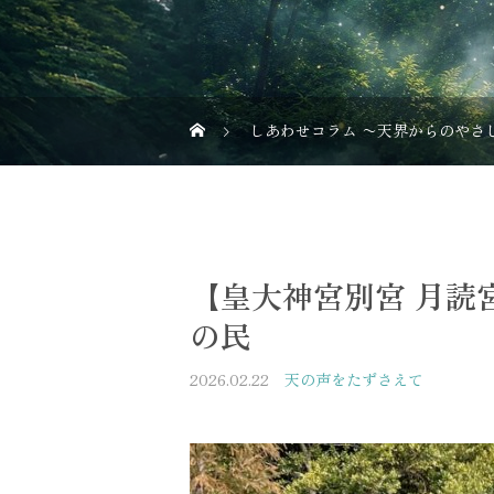
しあわせコラム 〜天界からのやさ
【皇大神宮別宮 月読
の民
2026.02.22
天の声をたずさえて