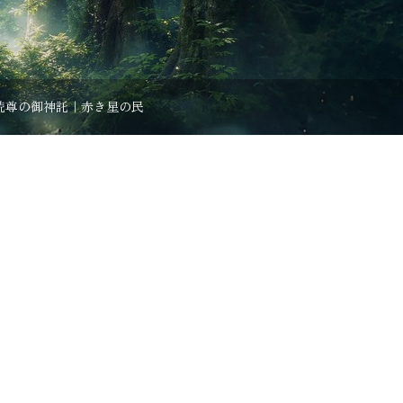
読尊の御神託｜赤き星の民