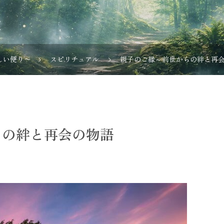
しい便り〜
スピリチュアル
親子のご縁～前世からの絆と再
らの絆と再会の物語