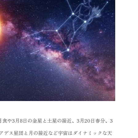
月食や3月8日の金星と土星の接近、3月20日春分、3
プレアデス星団と月の接近など宇宙はダイナミックな天