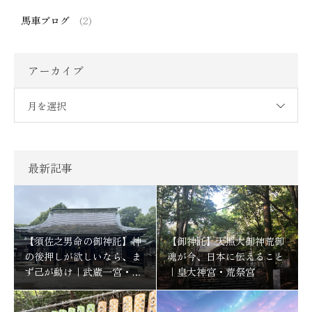
馬車ブログ
(2)
アーカイブ
月を選択
最新記事
【須佐之男命の御神託】神
【御神託】天照大御神荒御
の後押しが欲しいなら、ま
魂が今、日本に伝えること
ず己が動け｜武蔵一宮・氷
｜皇大神宮・荒祭宮
川神社