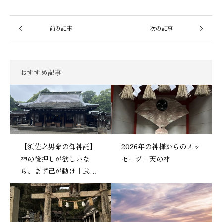
前の記事
次の記事
おすすめ記事
【須佐之男命の御神託】
2026年の神様からのメッ
神の後押しが欲しいな
セージ｜天の神
ら、まず己が動け｜武蔵
一宮・氷川神社