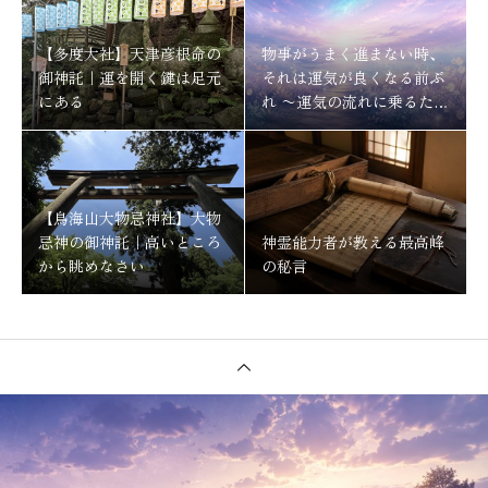
【多度大社】天津彦根命の
物事がうまく進まない時、
御神託｜運を開く鍵は足元
それは運気が良くなる前ぶ
にある
れ 〜運気の流れに乗るため
にする事〜
【鳥海山大物忌神社】大物
忌神の御神託｜高いところ
神霊能力者が教える最高峰
から眺めなさい
の秘言