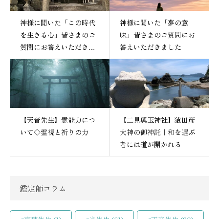
神様に聞いた「この時代
神様に聞いた「夢の意
を生きる心」皆さまのご
味」皆さまのご質問にお
質問にお答えいただきま
答えいただきました
した
【天音先生】霊能力につ
【二見興玉神社】猿田彦
いて◇霊視と祈りの力
大神の御神託｜和を選ぶ
者には道が開かれる
鑑定師コラム