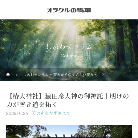
しあわせコラム
Column
しあわせコラム 〜天界からのやさしい便り〜
天の声をたずさ
【椿大神社】猿田彦大神の御神託｜明けの
力が善き道を拓く
2026.01.25
天の声をたずさえて