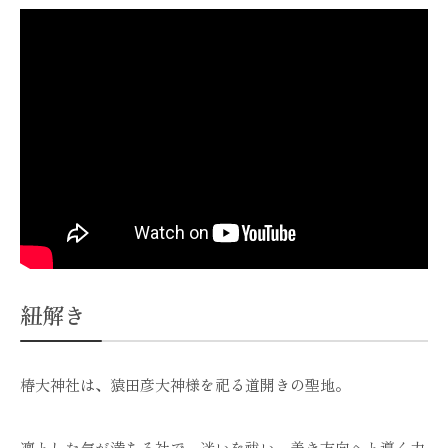
紐解き
椿大神社は、猿田彦大神様を祀る道開きの聖地。
凛とした気が満ちる社で、迷いを祓い、善き方向へと導く力