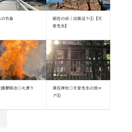
県の竹島
稲佐の浜｜出雲巡り①【天
音先生】
大護摩修法◇火渡り
須佐神社◇天音先生の旅ロ
グ④