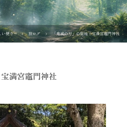
しい便り〜
旅ログ
「鬼滅の刃」の聖地｜宝満宮竈門神社
｜宝満宮竈門神社