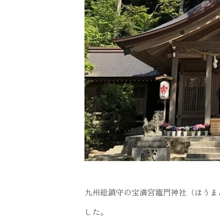
九州総鎮守の宝満宮竈門神社（ほうま
した。