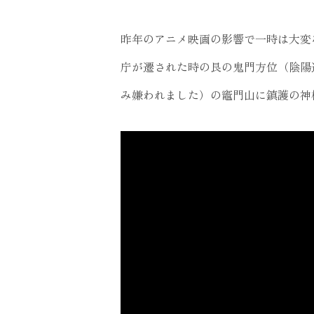
昨年のアニメ映画の影響で一時は大変
庁が遷された時の艮の鬼門方位（陰陽
み嫌われました）の竈門山に鎮護の神