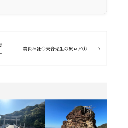
霊
美保神社◇天音先生の旅ログ①
る