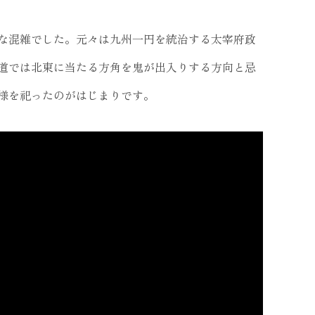
な混雑でした。元々は九州一円を統治する太宰府政
道では北東に当たる方角を鬼が出入りする方向と忌
様を祀ったのがはじまりです。