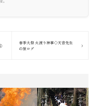
女。
春季大祭 火渡り神事◇天音先生
⑤
の旅ログ