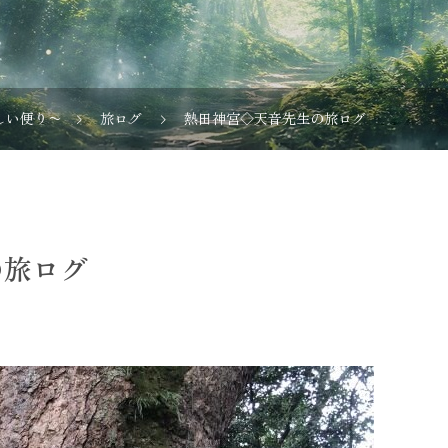
しい便り〜
旅ログ
熱田神宮◇天音先生の旅ログ
の旅ログ