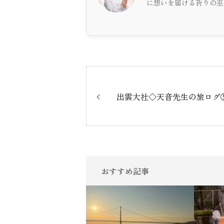
に想いを届ける祈りの巫
出雲大社◇天音先生の旅ログ
おすすめ記事