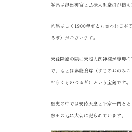
写真は熱田神宮と弘法大師空海が植え
創建は古く1900年前とも言われ日
るぎ）がございます。
天孫降臨の際に天照大御神様が瓊瓊杵
で、もとは素戔嗚尊（すさのおのみこ
むらくものつるぎ）という宝剣です。
歴史の中では安徳天皇と平家一門とと
熱田の地に大切に祀られています。