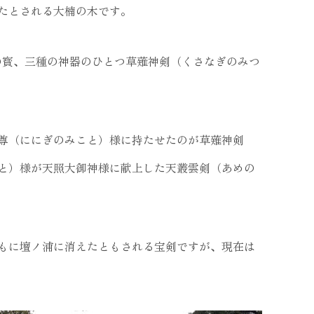
たとされる大楠の木です。
本の寳、三種の神器のひとつ草薙神剣（くさなぎのみつ
尊（ににぎのみこと）様に持たせたのが草薙神剣
と）様が天照大御神様に献上した天叢雲剣（あめの
もに壇ノ浦に消えたともされる宝剣ですが、現在は