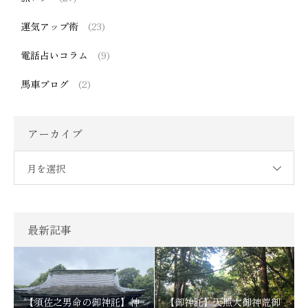
運気アップ術
(23)
電話占いコラム
(9)
馬車ブログ
(2)
アーカイブ
月を選択
最新記事
【須佐之男命の御神託】神
【御神託】天照大御神荒御