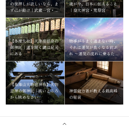
の後押しが欲しいなら、ま
魂が今、日本に伝えること
ず己が動け｜武蔵一宮・氷
｜皇大神宮・荒祭宮
川神社
【多度大社】天津彦根命の
物事がうまく進まない時、
御神託｜運を開く鍵は足元
それは運気が良くなる前ぶ
にある
れ 〜運気の流れに乗るため
にする事〜
【鳥海山大物忌神社】大物
忌神の御神託｜高いところ
神霊能力者が教える最高峰
から眺めなさい
の秘言