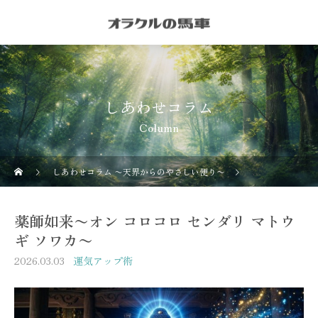
しあわせコラム
Column
しあわせコラム 〜天界からのやさしい便り〜
運気アップ術
薬師如来〜オン コロコロ センダリ マトウ
ギ ソワカ〜
2026.03.03
運気アップ術