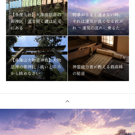
【多度大社】天津彦根命の
物事がうまく進まない時、
御神託｜運を開く鍵は足元
それは運気が良くなる前ぶ
にある
れ 〜運気の流れに乗るため
にする事〜
【鳥海山大物忌神社】大物
忌神の御神託｜高いところ
神霊能力者が教える最高峰
から眺めなさい
の秘言