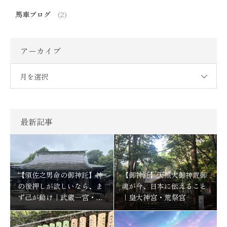
馬車ブログ
(2)
アーカイブ
月を選択
最新記事
【須佐之男命の御神託】神
【御神託】天照大御神荒御
の後押しが欲しいなら、ま
魂が今、日本に伝えること
ず己が動け｜武蔵一宮・氷
｜皇大神宮・荒祭宮
川神社