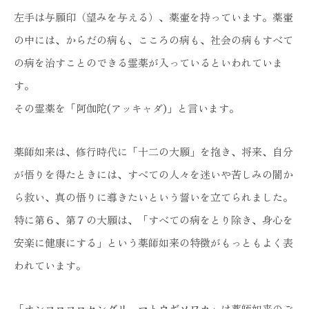
左手は与願印（望みを与える）、薬壷を持っています。薬壷
の中には、からだの病も、こころの病も、社会の病もすべて
の病を治すことのできる霊薬が入っているといわれていま
す。
その霊薬を「阿伽陀(アッキャダ)」と言います。
薬師如来は、修行時代に「十二の大願」を抱き、将来、自分
が悟りを得たときには、すべての人々を迷いや苦しみの闇か
ら救い、真の悟りに導きたいという誓いを立てられました。
特に第６、第７の大願は、「すべての病をとり除き、身心を
安楽に健康にする」という薬師如来の特徴がもっともよく表
われています。
「
オンコロコロセンダリ マトウギソワカ
」は薬師如来のご