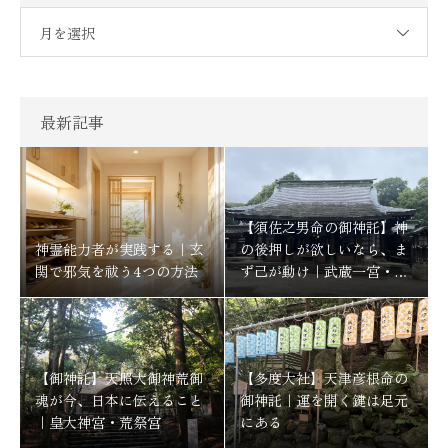
月を選択
最新記事
【須佐之男命の御神託】神
神霊能力者が実践する｜玄
の後押しが欲しいなら、ま
関で邪気を祓う4つの方法
ず己が動け｜武蔵一宮・氷
川神社
【御神託】天照大御神荒御
【多度大社】天津彦根命の
魂が今、日本に伝えること
御神託｜運を開く鍵は足元
｜皇大神宮・荒祭宮
にある