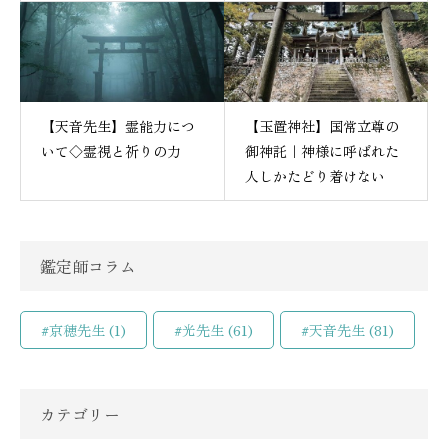
【天音先生】霊能力につ
【玉置神社】国常立尊の
いて◇霊視と祈りの力
御神託｜神様に呼ばれた
人しかたどり着けない
鑑定師コラム
#京穂先生
(1)
#光先生
(61)
#天音先生
(81)
カテゴリー