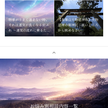
物事がうまく進まない時、
【鳥海山大物忌神社】大物
それは運気が良くなる前ぶ
忌神の御神託｜高いところ
れ 〜運気の流れに乗るため
から眺めなさい
にする事〜
お悩み別相談内容一覧