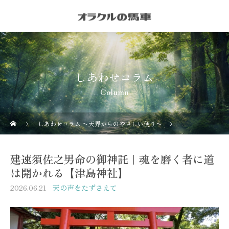
しあわせコラム
Column
しあわせコラム 〜天界からのやさしい便り〜
天の声をたずさ
建速須佐之男命の御神託｜魂を磨く者に道
は開かれる【津島神社】
2026.06.21
天の声をたずさえて