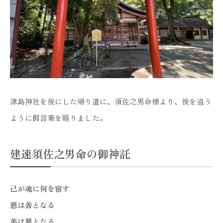
津島神社を後にした帰り道に、須佐之男命様より、後を追う
ように御言葉を賜りました。
建速須佐之男命の御神託
己が魂に何を宿す
悪は善となる
善は悪となる