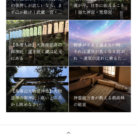
の後押しが欲しいなら、ま
魂が今、日本に伝えること
ず己が動け｜武蔵一宮・氷
｜皇大神宮・荒祭宮
川神社
【多度大社】天津彦根命の
物事がうまく進まない時、
御神託｜運を開く鍵は足元
それは運気が良くなる前ぶ
にある
れ 〜運気の流れに乗るため
にする事〜
【鳥海山大物忌神社】大物
忌神の御神託｜高いところ
神霊能力者が教える最高峰
から眺めなさい
の秘言