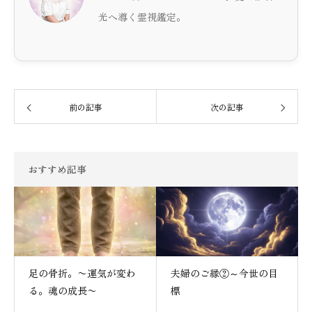
光へ導く霊視鑑定。
前の記事
次の記事
おすすめ記事
足の骨折。〜運気が変わ
夫婦のご縁②～今世の目
る。魂の成長〜
標