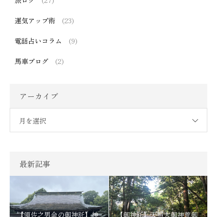
旅ログ
(27)
運気アップ術
(23)
電話占いコラム
(9)
馬車ブログ
(2)
アーカイブ
月を選択
最新記事
【須佐之男命の御神託】神
【御神託】天照大御神荒御