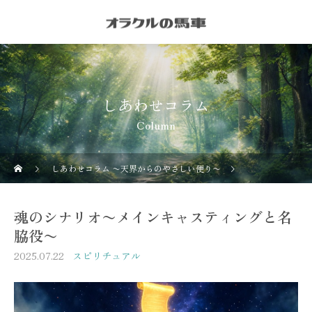
しあわせコラム
Column
しあわせコラム 〜天界からのやさしい便り〜
スピリチュアル
魂のシナリオ〜メインキャスティングと名
脇役〜
2025.07.22
スピリチュアル