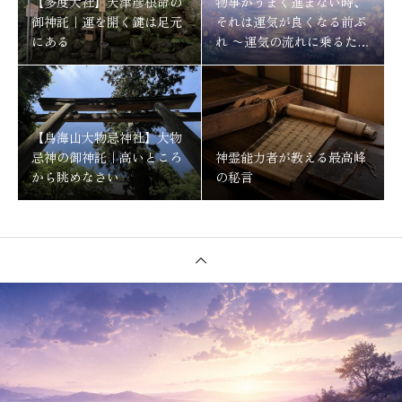
【多度大社】天津彦根命の
物事がうまく進まない時、
御神託｜運を開く鍵は足元
それは運気が良くなる前ぶ
にある
れ 〜運気の流れに乗るため
にする事〜
【鳥海山大物忌神社】大物
忌神の御神託｜高いところ
神霊能力者が教える最高峰
から眺めなさい
の秘言