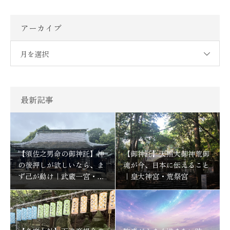
アーカイブ
月を選択
最新記事
【須佐之男命の御神託】神
【御神託】天照大御神荒御
の後押しが欲しいなら、ま
魂が今、日本に伝えること
ず己が動け｜武蔵一宮・氷
｜皇大神宮・荒祭宮
川神社