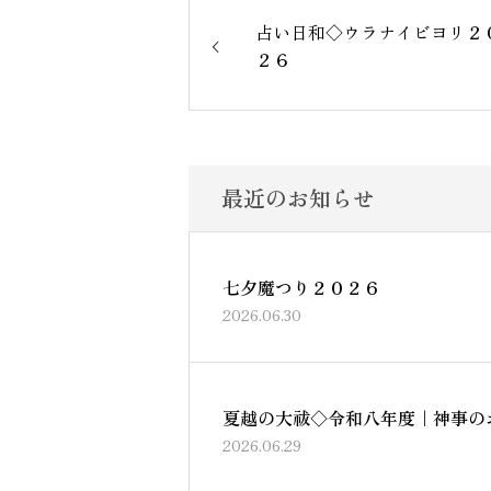
占い日和◇ウラナイビヨリ２
２６
最近のお知らせ
七夕魔つり２０２６
2026.06.30
夏越の大祓◇令和八年度｜神事の
2026.06.29