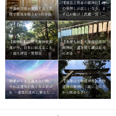
【須佐之男命の御神託】神
神霊能力者が実践する｜玄
の後押しが欲しいなら、ま
関で邪気を祓う4つの方法
ず己が動け｜武蔵一宮・氷
川神社
【御神託】天照大御神荒御
【多度大社】天津彦根命の
魂が今、日本に伝えること
御神託｜運を開く鍵は足元
｜皇大神宮・荒祭宮
にある
物事がうまく進まない時、
【鳥海山大物忌神社】大物
それは運気が良くなる前ぶ
忌神の御神託｜高いところ
れ 〜運気の流れに乗るため
から眺めなさい
にする事〜