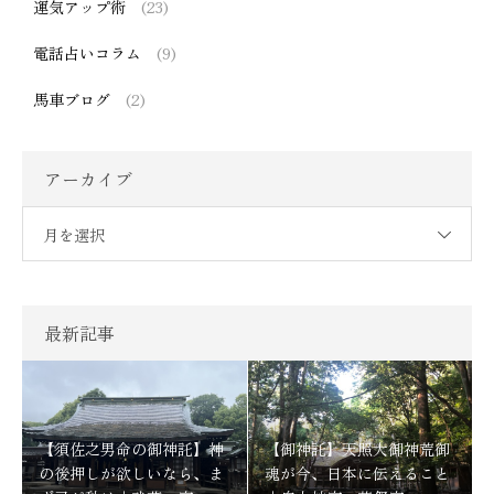
運気アップ術
(23)
電話占いコラム
(9)
馬車ブログ
(2)
アーカイブ
月を選択
最新記事
【須佐之男命の御神託】神
【御神託】天照大御神荒御
の後押しが欲しいなら、ま
魂が今、日本に伝えること