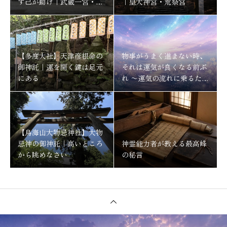
ず己が動け｜武蔵一宮・氷
｜皇大神宮・荒祭宮
川神社
【多度大社】天津彦根命の
物事がうまく進まない時、
御神託｜運を開く鍵は足元
それは運気が良くなる前ぶ
にある
れ 〜運気の流れに乗るため
にする事〜
【鳥海山大物忌神社】大物
忌神の御神託｜高いところ
神霊能力者が教える最高峰
から眺めなさい
の秘言