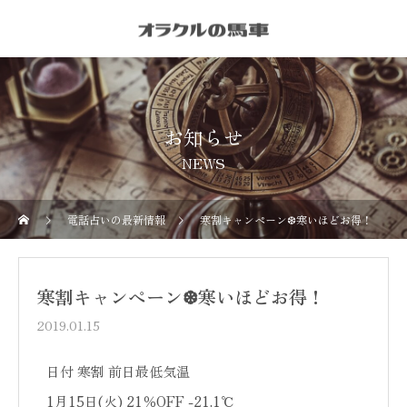
お知らせ
NEWS
電話占いの最新情報
寒割キャンペーン❆寒いほどお得！
寒割キャンペーン❆寒いほどお得！
2019.01.15
日付 寒割 前日最低気温
1月15日(火) 21％OFF -21.1℃