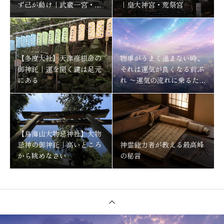
ず己が動け｜武蔵一宮・氷
｜皇大神宮・荒祭宮
川神社
【多度大社】天津彦根命の
物事がうまく進まない時、
御神託｜運を開く鍵は足元
それは運気が良くなる前ぶ
にある
れ 〜運気の流れに乗るため
にする事〜
【鳥海山大物忌神社】大物
忌神の御神託｜高いところ
神霊能力者が教える最高峰
から眺めなさい
の秘言