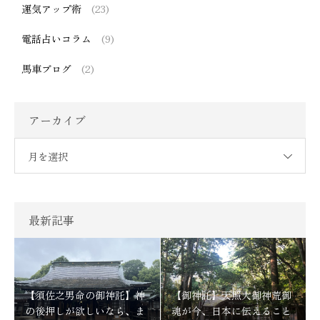
運気アップ術
(23)
電話占いコラム
(9)
馬車ブログ
(2)
アーカイブ
月を選択
最新記事
【須佐之男命の御神託】神
【御神託】天照大御神荒御
の後押しが欲しいなら、ま
魂が今、日本に伝えること