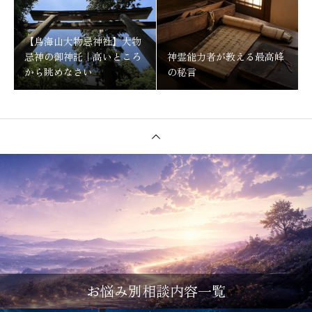
【鳥海山大物忌神社】大物
忌神の御神託｜高いところ
神霊能力者が教える最高峰
から眺めなさい
の秘言
お悩み別相談内容一覧