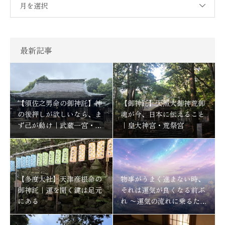
月を選択
最新記事
【須佐之男命の御神託】神
【御神託】天照大御神荒御
の後押しが欲しいなら、ま
魂が今、日本に伝えること
ず己が動け｜武蔵一宮・氷
｜皇大神宮・荒祭宮
川神社
【多度大社】天津彦根命の
物事がうまく進まない時、
御神託｜運を開く鍵は足元
それは運気が良くなる前ぶ
にある
れ 〜運気の流れに乗るため
にする事〜