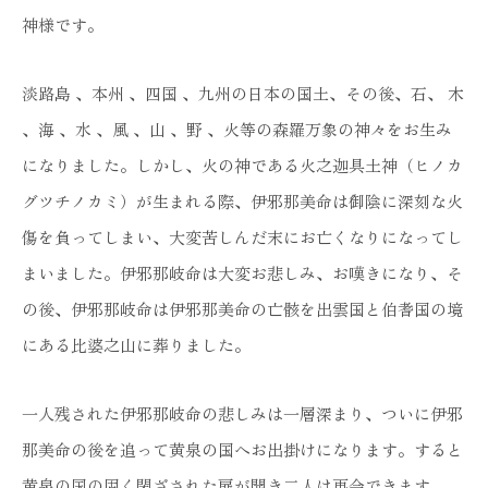
神様です。
淡路島 、本州 、四国 、九州の日本の国土、その後、石、 木
、海 、水 、風 、山 、野 、火等の森羅万象の神々をお生み
になりました。しかし、火の神である火之迦具土神（ヒノカ
グツチノカミ）が生まれる際、伊邪那美命は御陰に深刻な火
傷を負ってしまい、大変苦しんだ末にお亡くなりになってし
まいました。伊邪那岐命は大変お悲しみ、お嘆きになり、そ
の後、伊邪那岐命は伊邪那美命の亡骸を出雲国と伯耆国の境
にある比婆之山に葬りました。
一人残された伊邪那岐命の悲しみは一層深まり、ついに伊邪
那美命の後を追って黄泉の国へお出掛けになります。すると
黄泉の国の固く閉ざされた扉が開き二人は再会できます。