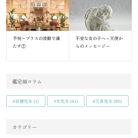
予祝〜プラスの波動で満
不安な女の子へ～天使か
たす②
らのメッセージ～
鑑定師コラム
#京穂先生
(1)
#光先生
(61)
#天音先生
(80)
カテゴリー