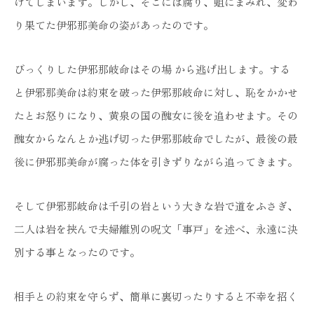
けてしまいます。しかし、そこには腐り、蛆にまみれ、変わ
り果てた伊邪那美命の姿があったのです。
びっくりした伊邪那岐命はその場 から逃げ出します。する
と伊邪那美命は約束を破った伊邪那岐命に対し、恥をかかせ
たとお怒りになり、黄泉の国の醜女に後を追わせます。その
醜女からなんとか逃げ切った伊邪那岐命でしたが、最後の最
後に伊邪那美命が腐った体を引きずりながら追ってきます。
そして伊邪那岐命は千引の岩という大きな岩で道をふさぎ、
二人は岩を挟んで夫婦離別の呪文「事戸」を述べ、永遠に決
別する事となったのです。
相手との約束を守らず、簡単に裏切ったりすると不幸を招く