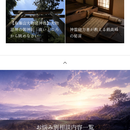
【鳥海山大物忌神社】大物
忌神の御神託｜高いところ
神霊能力者が教える最高峰
から眺めなさい
の秘言
お悩み別相談内容一覧