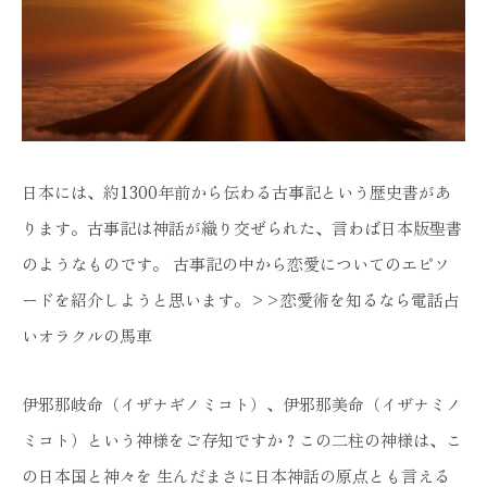
日本には、約1300年前から伝わる古事記という歴史書があ
ります。古事記は神話が織り交ぜられた、言わば日本版聖書
のようなものです。 古事記の中から恋愛についてのエピソ
ードを紹介しようと思います。>>恋愛術を知るなら電話占
いオラクルの馬車
伊邪那岐命（イザナギノミコト）、伊邪那美命（イザナミノ
ミコト）という神様をご存知ですか？この二柱の神様は、こ
の日本国と神々を 生んだまさに日本神話の原点とも言える