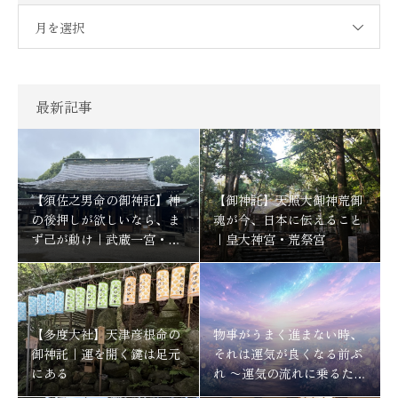
月を選択
最新記事
【須佐之男命の御神託】神
【御神託】天照大御神荒御
の後押しが欲しいなら、ま
魂が今、日本に伝えること
ず己が動け｜武蔵一宮・氷
｜皇大神宮・荒祭宮
川神社
【多度大社】天津彦根命の
物事がうまく進まない時、
御神託｜運を開く鍵は足元
それは運気が良くなる前ぶ
にある
れ 〜運気の流れに乗るため
にする事〜