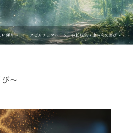
しい便り〜
スピリチュアル
金粉現象〜魂からの喜び〜
喜び〜