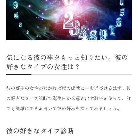
気になる彼の事をもっと知りたい。彼の
好きなタイプの女性は？
彼の好みの女性がわかれば恋の成就に一歩近づけるはず。彼
の好きなタイプ診断で誕生日から導き出す数字を使って、誰
でも簡単にできる占いで彼の好みを探ってみましょう。
彼の好きなタイプ診断