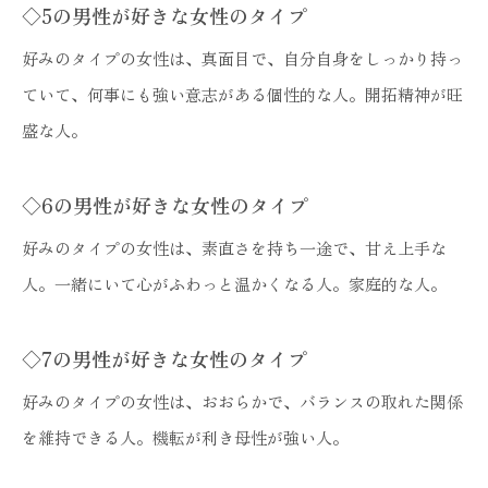
◇5の男性が好きな女性のタイプ
好みのタイプの女性は、真面目で、自分自身をしっかり持っ
ていて、何事にも強い意志がある個性的な人。開拓精神が旺
盛な人。
◇6の男性が好きな女性のタイプ
好みのタイプの女性は、素直さを持ち一途で、甘え上手な
人。一緒にいて心がふわっと温かくなる人。家庭的な人。
◇7の男性が好きな女性のタイプ
好みのタイプの女性は、おおらかで、バランスの取れた関係
を維持できる人。機転が利き母性が強い人。