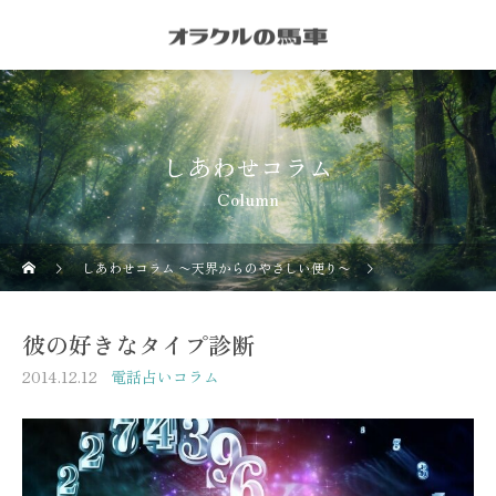
しあわせコラム
Column
しあわせコラム 〜天界からのやさしい便り〜
電話占いコラム
彼の好きなタイプ診断
2014.12.12
電話占いコラム