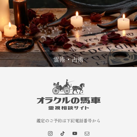
霊術・占術
鑑定のご予約は下記電話番号から