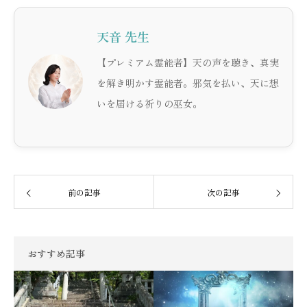
天音 先生
【プレミアム霊能者】天の声を聴き、真実
を解き明かす霊能者。邪気を払い、天に想
いを届ける祈りの巫女。
前の記事
次の記事
おすすめ記事