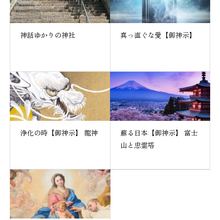
神話ゆかりの神社
真っ直ぐな愛【御神示】
浄化の時【御神示】 龍神
蘇る日本【御神示】 富士
山と忠霊塔