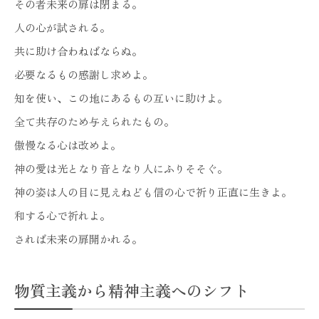
その者未来の扉は閉まる。
人の心が試される。
共に助け合わねばならぬ。
必要なるもの感謝し求めよ。
知を使い、この地にあるもの互いに助けよ。
全て共存のため与えられたもの。
傲慢なる心は改めよ。
神の愛は光となり音となり人にふりそそぐ。
神の姿は人の目に見えねども信の心で祈り正直に生きよ。
和する心で祈れよ。
されば未来の扉開かれる。
物質主義から精神主義へのシフト