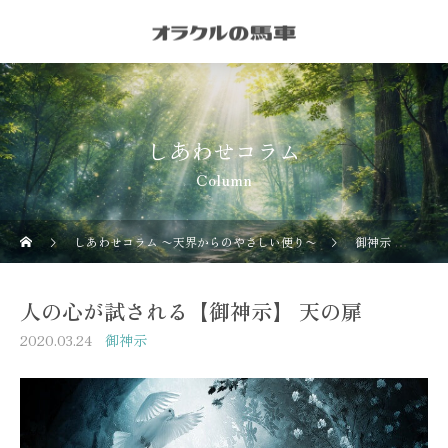
しあわせコラム
Column
しあわせコラム 〜天界からのやさしい便り〜
御神示
人
人の心が試される【御神示】 天の扉
2020.03.24
御神示