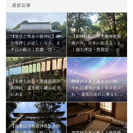
最新記事
【須佐之男命の御神託】神
【御神託】天照大御神荒御
の後押しが欲しいなら、ま
魂が今、日本に伝えること
ず己が動け｜武蔵一宮・氷
｜皇大神宮・荒祭宮
川神社
【多度大社】天津彦根命の
物事がうまく進まない時、
御神託｜運を開く鍵は足元
それは運気が良くなる前ぶ
にある
れ 〜運気の流れに乗るため
にする事〜
【鳥海山大物忌神社】大物
忌神の御神託｜高いところ
神霊能力者が教える最高峰