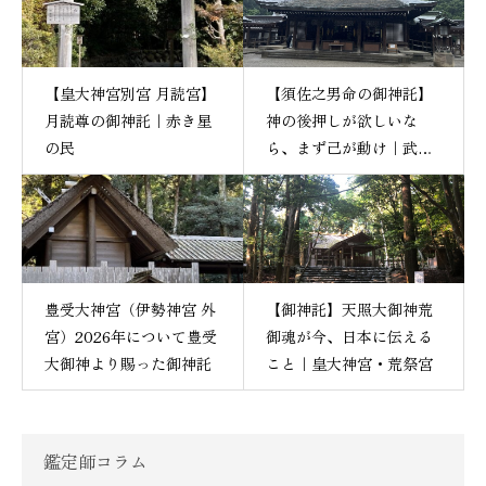
【皇大神宮別宮 月読宮】
【須佐之男命の御神託】
月読尊の御神託｜赤き星
神の後押しが欲しいな
の民
ら、まず己が動け｜武蔵
一宮・氷川神社
豊受大神宮（伊勢神宮 外
【御神託】天照大御神荒
宮）2026年について豊受
御魂が今、日本に伝える
大御神より賜った御神託
こと｜皇大神宮・荒祭宮
鑑定師コラム