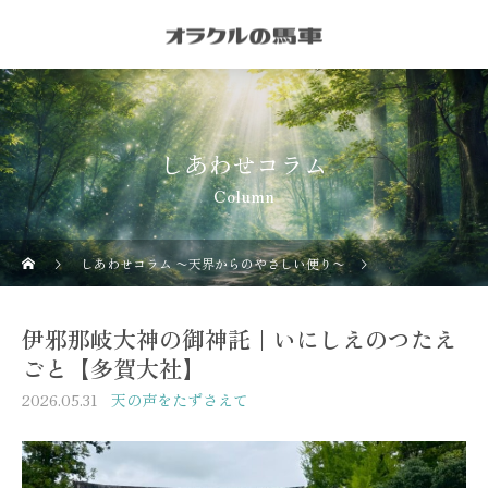
しあわせコラム
Column
しあわせコラム 〜天界からのやさしい便り〜
天の声をたずさ
伊邪那岐大神の御神託｜いにしえのつたえ
ごと【多賀大社】
2026.05.31
天の声をたずさえて