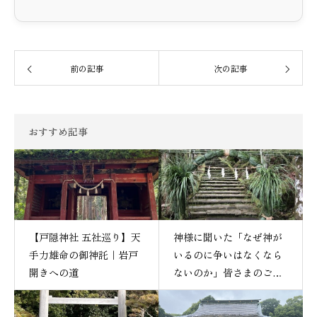
前の記事
次の記事
おすすめ記事
【戸隠神社 五社巡り】天
神様に聞いた「なぜ神が
手力雄命の御神託｜岩戸
いるのに争いはなくなら
開きへの道
ないのか」皆さまのご質
問にお答えいただきまし
た