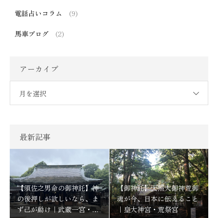
電話占いコラム
(9)
馬車ブログ
(2)
アーカイブ
月を選択
最新記事
【須佐之男命の御神託】神
【御神託】天照大御神荒御
の後押しが欲しいなら、ま
魂が今、日本に伝えること
ず己が動け｜武蔵一宮・氷
｜皇大神宮・荒祭宮