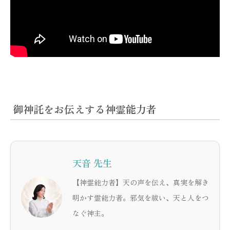
御神託をお伝えする神霊能力者
天音 先生
【神霊能力者】天の声を伝え、真実を解き
明かす霊能力者。邪気を祓い、天と人をつ
なぐ神主。