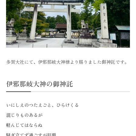
多賀大社にて、伊邪那岐大神様より賜りました御神託です。
伊邪那岐大神の御神託
いにしえのつたえごと、ひらけくる
混じりものあるが
軽んじてはならぬ
騒ぎ立てず過ごすが肝要