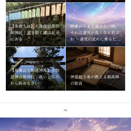
川神社
【多度大社】天津彦根命の
物事がうまく進まない時、
御神託｜運を開く鍵は足元
それは運気が良くなる前ぶ
にある
れ 〜運気の流れに乗るため
にする事〜
【鳥海山大物忌神社】大物
忌神の御神託｜高いところ
神霊能力者が教える最高峰
から眺めなさい
の秘言