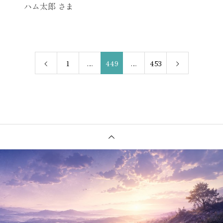
ハム太郎 さま
1
…
449
…
453