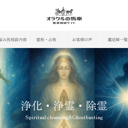
悩み別相談内容
霊術・占術
お客様の声
鑑定師一覧
浄化・浄霊・除霊
Spiritual cleansing&Ghostbusting