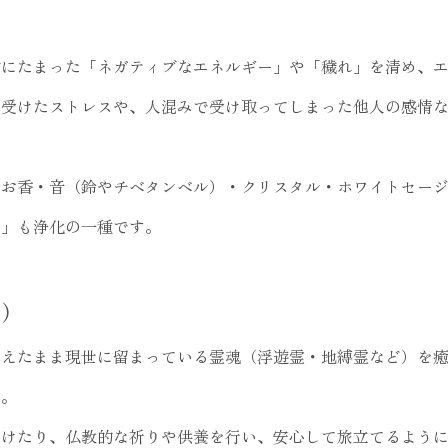
）
物にたまった「ネガティブなエネルギー」や「穢れ」を清め、
で受けたストレスや、人混みで受け取ってしまった他人の感情
・お香・音（鈴やチベタンベル）・クリスタル・ホワイトセー
い」も浄化の一種です。
い）
抱えたまま現世に留まっている霊魂（浮遊霊・地縛霊など）を
す。
かけたり、仏教的な祈りや供養を行い、安心して旅立てるよう