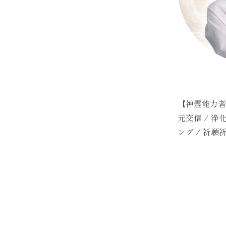
【神霊能力者
元交信 / 浄
ング / 祈願祈