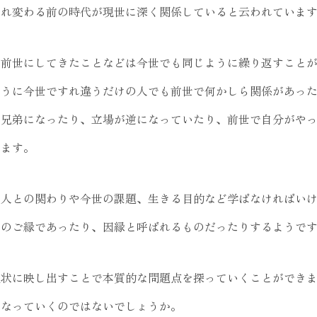
まれ変わる前の時代が現世に深く関係していると云われていま
、前世にしてきたことなどは今世でも同じように繰り返すこと
ように今世ですれ違うだけの人でも前世で何かしら関係があっ
や兄弟になったり、立場が逆になっていたり、前世で自分がや
します。
の人との関わりや今世の課題、生きる目的など学ばなければい
てのご縁であったり、因縁と呼ばれるものだったりするようで
現状に映し出すことで本質的な問題点を探っていくことができ
になっていくのではないでしょうか。