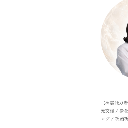
【神霊能力者
元交信 / 浄
ング / 祈願祈