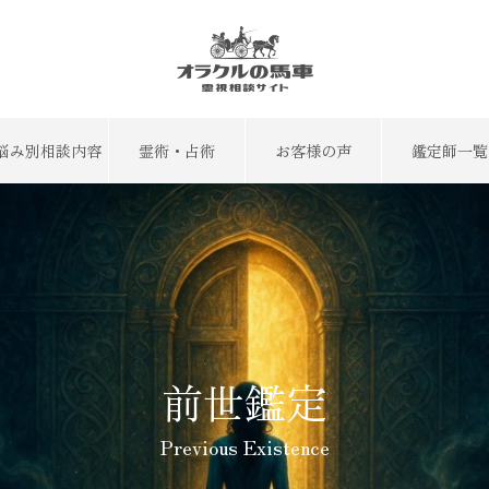
悩み別相談内容
霊術・占術
お客様の声
鑑定師一覧
前世鑑定
Previous Existence