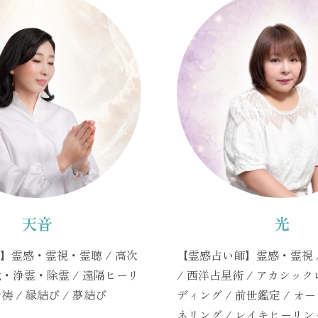
天音
光
】霊感・霊視・霊聴 / 高次
【霊感占い師】霊感・霊視 
化・浄霊・除霊 / 遠隔ヒーリ
/ 西洋占星術 / アカシッ
祷 / 縁結び / 夢結び
ディング / 前世鑑定 / オー
ネリング / レイキヒーリン