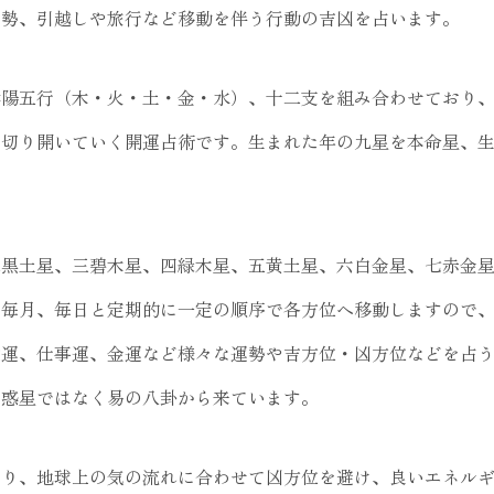
運勢、引越しや旅行など移動を伴う行動の吉凶を占います。
陰陽五行（木・火・土・金・水）、十二支を組み合わせており
を切り開いていく開運占術です。生まれた年の九星を本命星、
二黒土星、三碧木星、四緑木星、五黄土星、六白金星、七赤金
、毎月、毎日と定期的に一定の順序で各方位へ移動しますので
愛運、仕事運、金運など様々な運勢や吉方位・凶方位などを占
の惑星ではなく易の八卦から来ています。
知り、地球上の気の流れに合わせて凶方位を避け、良いエネル