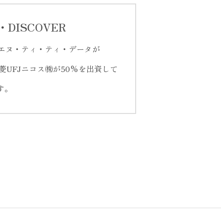
X・DISCOVER
㈱エヌ・ティ・ティ・データが
菱UFJニコス㈱が50%を出資して
す。